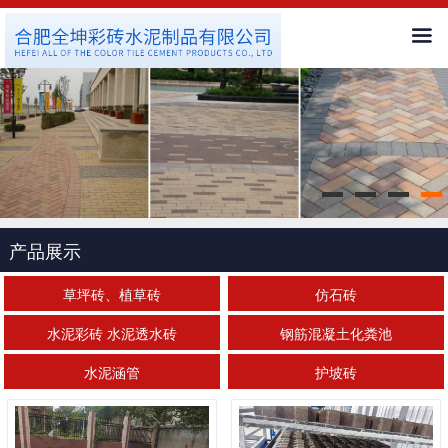
首页
公司简介
新闻中心
产品展示
产品展示
客户服务
草坪砖、植草砖
仿石砖
水泥彩砖 水泥透水砖
钢筋混凝土化粪池
工程案例
水泥涵管
护坡砖
人才招聘
联系我们