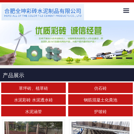
首页
公司简介
新闻中心
产品展示
产品展示
客户服务
草坪砖、植草砖
仿石砖
水泥彩砖 水泥透水砖
钢筋混凝土化粪池
工程案例
水泥涵管
护坡砖
人才招聘
联系我们