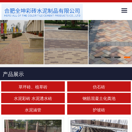
首页
公司简介
新闻中心
产品展示
产品展示
客户服务
草坪砖、植草砖
仿石砖
水泥彩砖 水泥透水砖
钢筋混凝土化粪池
工程案例
水泥涵管
护坡砖
人才招聘
联系我们