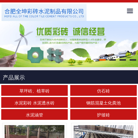
首页
公司简介
新闻中心
产品展示
产品展示
客户服务
草坪砖、植草砖
仿石砖
水泥彩砖 水泥透水砖
钢筋混凝土化粪池
工程案例
水泥涵管
护坡砖
人才招聘
联系我们