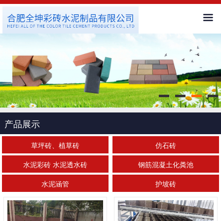
首页
公司简介
新闻中心
产品展示
产品展示
客户服务
草坪砖、植草砖
仿石砖
水泥彩砖 水泥透水砖
钢筋混凝土化粪池
工程案例
水泥涵管
护坡砖
人才招聘
联系我们